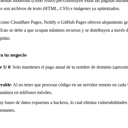
ientas modernas (como Astro) pre-construyen todas las páginas durante
tado son archivos de texto (HTML, CSS) e imágenes ya optimizados.
como Cloudflare Pages, Netlify o GitHub Pages ofrecen alojamiento grat
. Esto se debe a que ocupan mínimos recursos y se distribuyen a través 
pidas.
ra tu negocio
r S/ 0
: Solo mantienes el pago anual de tu nombre de dominio (aproxi
erable
: Al no tener que procesar código en un servidor remoto en cada v
tantánea en teléfonos móviles.
ay bases de datos expuestas a hackeos, lo cual elimina vulnerabilidades 
nstantes.