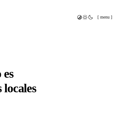
[ menu ]
 es
 locales