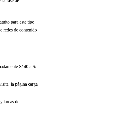
 la fase de
uito para este tipo
de redes de contenido
madamente S/ 40 a S/
isita, la página carga
y tareas de